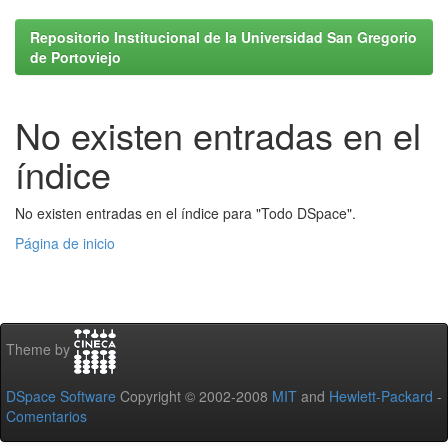
Repositorio Institucional de la Universidad San Gregorio
de Portoviejo
No existen entradas en el
índice
No existen entradas en el índice para "Todo DSpace".
Página de inicio
Theme by
DSpace Software
Copyright © 2002-2008
MIT
and
Hewlett-Packard
-
Comentarios