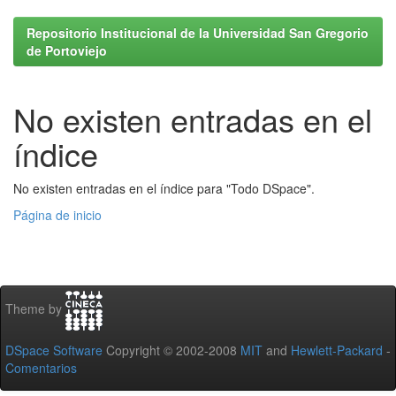
Repositorio Institucional de la Universidad San Gregorio
de Portoviejo
No existen entradas en el
índice
No existen entradas en el índice para "Todo DSpace".
Página de inicio
Theme by
DSpace Software
Copyright © 2002-2008
MIT
and
Hewlett-Packard
-
Comentarios