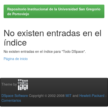
Repositorio Institucional de la Universidad San Gregorio
de Portoviejo
No existen entradas en el
índice
No existen entradas en el índice para "Todo DSpace".
Página de inicio
Theme by
DSpace Software
Copyright © 2002-2008
MIT
and
Hewlett-Packard
-
Comentarios