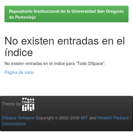
Repositorio Institucional de la Universidad San Gregorio
de Portoviejo
No existen entradas en el
índice
No existen entradas en el índice para "Todo DSpace".
Página de inicio
Theme by
DSpace Software
Copyright © 2002-2008
MIT
and
Hewlett-Packard
-
Comentarios