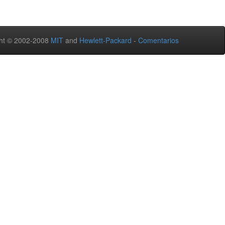
ht © 2002-2008
MIT
and
Hewlett-Packard
-
Comentarios