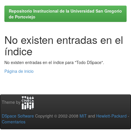
Repositorio Institucional de la Universidad San Gregorio
de Portoviejo
No existen entradas en el
índice
No existen entradas en el índice para "Todo DSpace".
Página de inicio
Theme by
DSpace Software
Copyright © 2002-2008
MIT
and
Hewlett-Packard
-
Comentarios