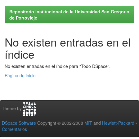
Repositorio Institucional de la Universidad San Gregorio
de Portoviejo
No existen entradas en el
índice
No existen entradas en el índice para "Todo DSpace".
Página de inicio
Theme by
DSpace Software
Copyright © 2002-2008
MIT
and
Hewlett-Packard
-
Comentarios