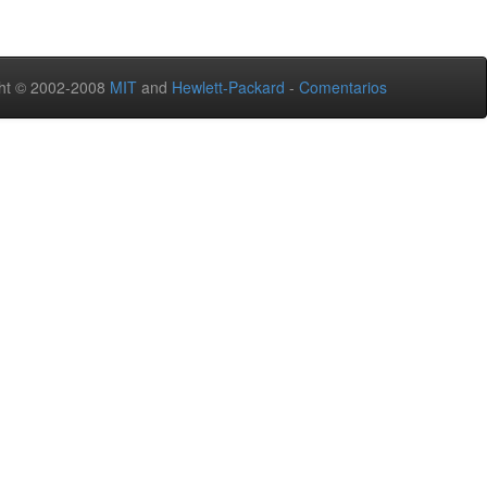
ht © 2002-2008
MIT
and
Hewlett-Packard
-
Comentarios