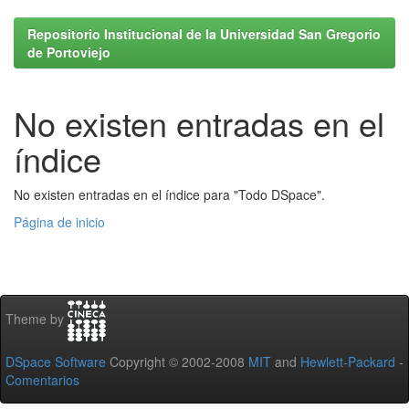
Repositorio Institucional de la Universidad San Gregorio
de Portoviejo
No existen entradas en el
índice
No existen entradas en el índice para "Todo DSpace".
Página de inicio
Theme by
DSpace Software
Copyright © 2002-2008
MIT
and
Hewlett-Packard
-
Comentarios