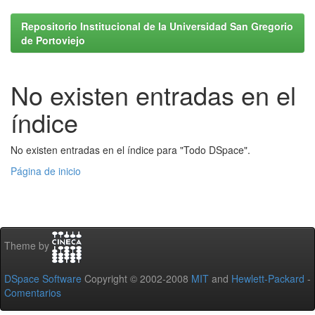
Repositorio Institucional de la Universidad San Gregorio
de Portoviejo
No existen entradas en el
índice
No existen entradas en el índice para "Todo DSpace".
Página de inicio
Theme by
DSpace Software
Copyright © 2002-2008
MIT
and
Hewlett-Packard
-
Comentarios