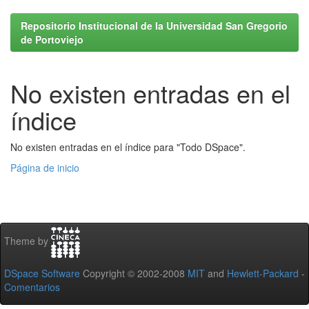
Repositorio Institucional de la Universidad San Gregorio
de Portoviejo
No existen entradas en el
índice
No existen entradas en el índice para "Todo DSpace".
Página de inicio
Theme by
DSpace Software
Copyright © 2002-2008
MIT
and
Hewlett-Packard
-
Comentarios