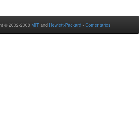
ht © 2002-2008
MIT
and
Hewlett-Packard
-
Comentarios