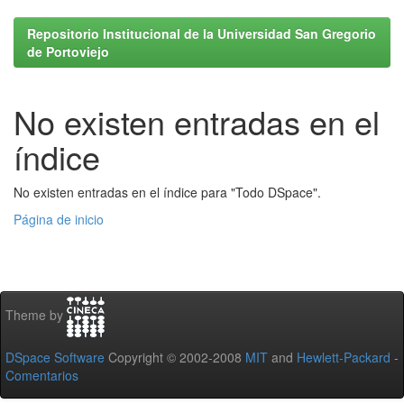
Repositorio Institucional de la Universidad San Gregorio
de Portoviejo
No existen entradas en el
índice
No existen entradas en el índice para "Todo DSpace".
Página de inicio
Theme by
DSpace Software
Copyright © 2002-2008
MIT
and
Hewlett-Packard
-
Comentarios