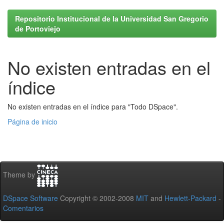
Repositorio Institucional de la Universidad San Gregorio
de Portoviejo
No existen entradas en el
índice
No existen entradas en el índice para "Todo DSpace".
Página de inicio
Theme by
DSpace Software
Copyright © 2002-2008
MIT
and
Hewlett-Packard
-
Comentarios