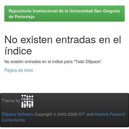
Repositorio Institucional de la Universidad San Gregorio
de Portoviejo
No existen entradas en el
índice
No existen entradas en el índice para "Todo DSpace".
Página de inicio
Theme by
DSpace Software
Copyright © 2002-2008
MIT
and
Hewlett-Packard
-
Comentarios