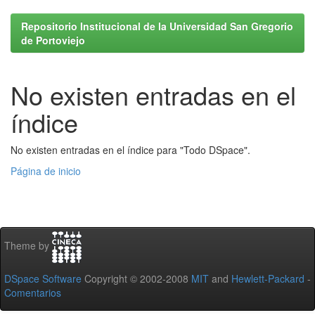
Repositorio Institucional de la Universidad San Gregorio
de Portoviejo
No existen entradas en el
índice
No existen entradas en el índice para "Todo DSpace".
Página de inicio
Theme by
DSpace Software
Copyright © 2002-2008
MIT
and
Hewlett-Packard
-
Comentarios