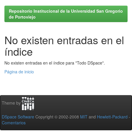
Repositorio Institucional de la Universidad San Gregorio
de Portoviejo
No existen entradas en el
índice
No existen entradas en el índice para "Todo DSpace".
Página de inicio
Theme by
DSpace Software
Copyright © 2002-2008
MIT
and
Hewlett-Packard
-
Comentarios