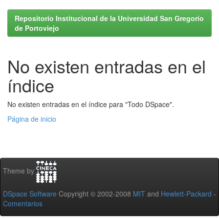
Repositorio Institucional de la Universidad San Gregorio
de Portoviejo
No existen entradas en el
índice
No existen entradas en el índice para "Todo DSpace".
Página de inicio
Theme by
DSpace Software
Copyright © 2002-2008
MIT
and
Hewlett-Packard
-
Comentarios