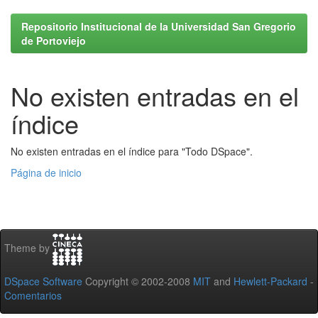
Repositorio Institucional de la Universidad San Gregorio
de Portoviejo
No existen entradas en el
índice
No existen entradas en el índice para "Todo DSpace".
Página de inicio
Theme by
DSpace Software
Copyright © 2002-2008
MIT
and
Hewlett-Packard
-
Comentarios