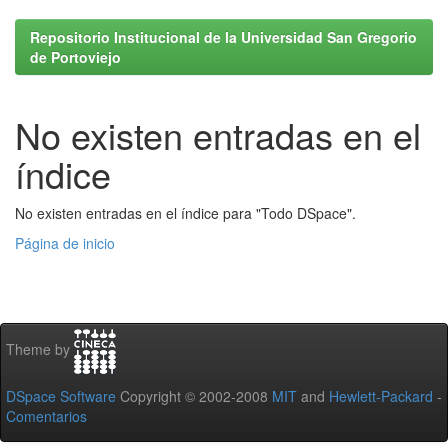
Repositorio Institucional de la Universidad San Gregorio
de Portoviejo
No existen entradas en el
índice
No existen entradas en el índice para "Todo DSpace".
Página de inicio
Theme by
DSpace Software
Copyright © 2002-2008
MIT
and
Hewlett-Packard
-
Comentarios