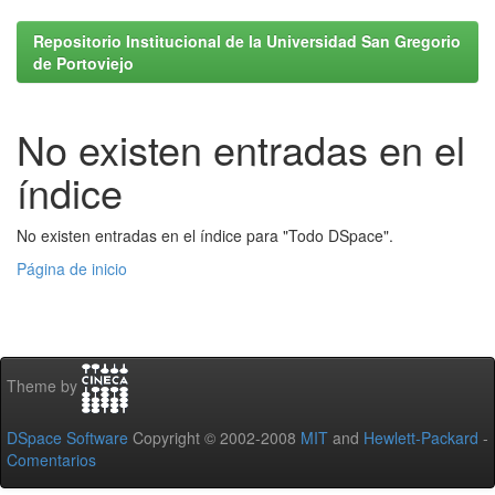
Repositorio Institucional de la Universidad San Gregorio
de Portoviejo
No existen entradas en el
índice
No existen entradas en el índice para "Todo DSpace".
Página de inicio
Theme by
DSpace Software
Copyright © 2002-2008
MIT
and
Hewlett-Packard
-
Comentarios