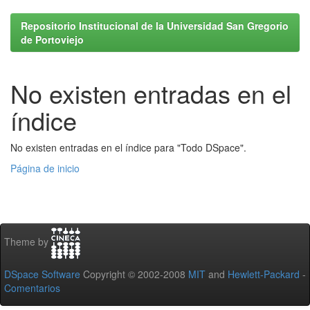
Repositorio Institucional de la Universidad San Gregorio
de Portoviejo
No existen entradas en el
índice
No existen entradas en el índice para "Todo DSpace".
Página de inicio
Theme by
DSpace Software
Copyright © 2002-2008
MIT
and
Hewlett-Packard
-
Comentarios