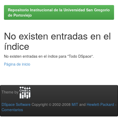
Repositorio Institucional de la Universidad San Gregorio
de Portoviejo
No existen entradas en el
índice
No existen entradas en el índice para "Todo DSpace".
Página de inicio
Theme by
DSpace Software
Copyright © 2002-2008
MIT
and
Hewlett-Packard
-
Comentarios