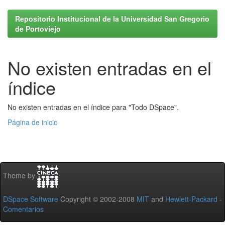
Repositorio Institucional de la Universidad San Gregorio
de Portoviejo
No existen entradas en el
índice
No existen entradas en el índice para "Todo DSpace".
Página de inicio
Theme by
DSpace Software
Copyright © 2002-2008
MIT
and
Hewlett-Packard
-
Comentarios