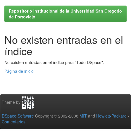
Repositorio Institucional de la Universidad San Gregorio
de Portoviejo
No existen entradas en el
índice
No existen entradas en el índice para "Todo DSpace".
Página de inicio
Theme by
DSpace Software
Copyright © 2002-2008
MIT
and
Hewlett-Packard
-
Comentarios