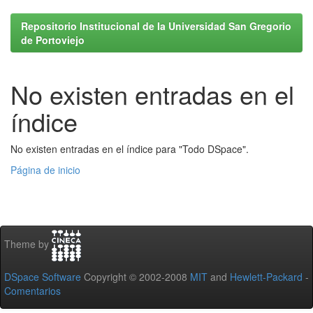
Repositorio Institucional de la Universidad San Gregorio
de Portoviejo
No existen entradas en el
índice
No existen entradas en el índice para "Todo DSpace".
Página de inicio
Theme by
DSpace Software
Copyright © 2002-2008
MIT
and
Hewlett-Packard
-
Comentarios