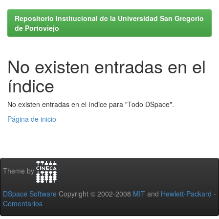
Repositorio Institucional de la Universidad San Gregorio
de Portoviejo
No existen entradas en el
índice
No existen entradas en el índice para "Todo DSpace".
Página de inicio
Theme by
DSpace Software
Copyright © 2002-2008
MIT
and
Hewlett-Packard
-
Comentarios