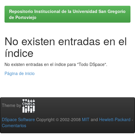
Repositorio Institucional de la Universidad San Gregorio
de Portoviejo
No existen entradas en el
índice
No existen entradas en el índice para "Todo DSpace".
Página de inicio
Theme by
DSpace Software
Copyright © 2002-2008
MIT
and
Hewlett-Packard
-
Comentarios