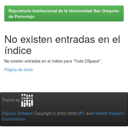
Repositorio Institucional de la Universidad San Gregorio
de Portoviejo
No existen entradas en el
índice
No existen entradas en el índice para "Todo DSpace".
Página de inicio
Theme by
DSpace Software
Copyright © 2002-2008
MIT
and
Hewlett-Packard
-
Comentarios