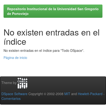
Repositorio Institucional de la Universidad San Gregorio
de Portoviejo
No existen entradas en el
índice
No existen entradas en el índice para "Todo DSpace".
Página de inicio
Theme by
DSpace Software
Copyright © 2002-2008
MIT
and
Hewlett-Packard
-
Comentarios