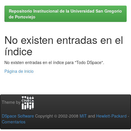
Repositorio Institucional de la Universidad San Gregorio
de Portoviejo
No existen entradas en el
índice
No existen entradas en el índice para "Todo DSpace".
Página de inicio
Theme by
DSpace Software
Copyright © 2002-2008
MIT
and
Hewlett-Packard
-
Comentarios