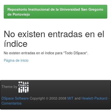
Repositorio Institucional de la Universidad San Gregorio
de Portoviejo
No existen entradas en el
índice
No existen entradas en el índice para "Todo DSpace".
Página de inicio
Theme by
DSpace Software
Copyright © 2002-2008
MIT
and
Hewlett-Packard
-
Comentarios