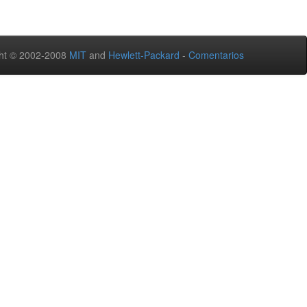
ht © 2002-2008
MIT
and
Hewlett-Packard
-
Comentarios