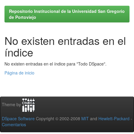
Repositorio Institucional de la Universidad San Gregorio
de Portoviejo
No existen entradas en el
índice
No existen entradas en el índice para "Todo DSpace".
Página de inicio
Theme by
DSpace Software
Copyright © 2002-2008
MIT
and
Hewlett-Packard
-
Comentarios