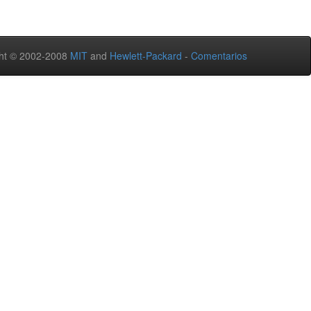
ht © 2002-2008
MIT
and
Hewlett-Packard
-
Comentarios