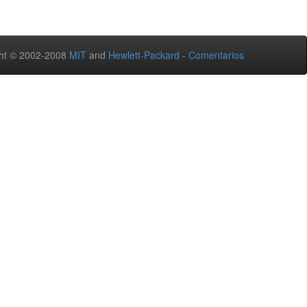
ht © 2002-2008
MIT
and
Hewlett-Packard
-
Comentarios