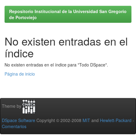
Repositorio Institucional de la Universidad San Gregorio
de Portoviejo
No existen entradas en el
índice
No existen entradas en el índice para "Todo DSpace".
Página de inicio
Theme by
DSpace Software
Copyright © 2002-2008
MIT
and
Hewlett-Packard
-
Comentarios