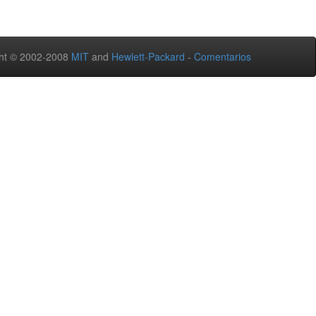
ht © 2002-2008
MIT
and
Hewlett-Packard
-
Comentarios