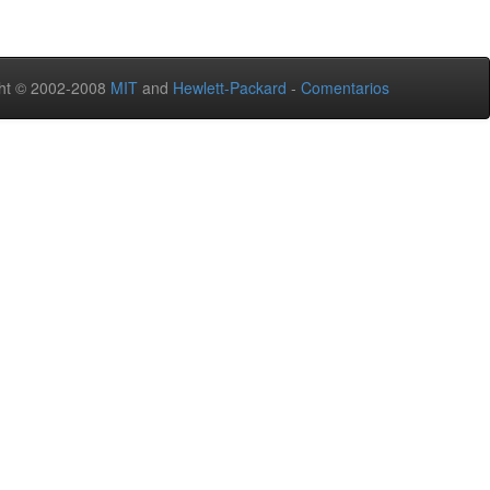
ht © 2002-2008
MIT
and
Hewlett-Packard
-
Comentarios