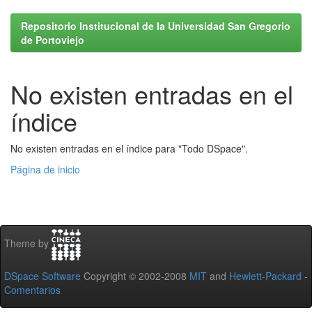
Repositorio Institucional de la Universidad San Gregorio
de Portoviejo
No existen entradas en el
índice
No existen entradas en el índice para "Todo DSpace".
Página de inicio
Theme by
DSpace Software
Copyright © 2002-2008
MIT
and
Hewlett-Packard
-
Comentarios