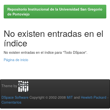
Repositorio Institucional de la Universidad San Gregorio
de Portoviejo
No existen entradas en el
índice
No existen entradas en el índice para "Todo DSpace".
Página de inicio
Theme by
DSpace Software
Copyright © 2002-2008
MIT
and
Hewlett-Packard
-
Comentarios