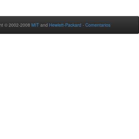
ht © 2002-2008
MIT
and
Hewlett-Packard
-
Comentarios