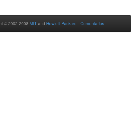
ht © 2002-2008
MIT
and
Hewlett-Packard
-
Comentarios