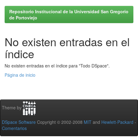
Repositorio Institucional de la Universidad San Gregorio
de Portoviejo
No existen entradas en el
índice
No existen entradas en el índice para "Todo DSpace".
Página de inicio
Theme by
DSpace Software
Copyright © 2002-2008
MIT
and
Hewlett-Packard
-
Comentarios