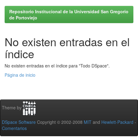
Repositorio Institucional de la Universidad San Gregorio
de Portoviejo
No existen entradas en el
índice
No existen entradas en el índice para "Todo DSpace".
Página de inicio
Theme by
DSpace Software
Copyright © 2002-2008
MIT
and
Hewlett-Packard
-
Comentarios