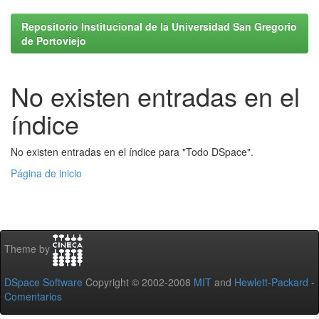
Repositorio Institucional de la Universidad San Gregorio
de Portoviejo
No existen entradas en el
índice
No existen entradas en el índice para "Todo DSpace".
Página de inicio
Theme by
DSpace Software
Copyright © 2002-2008
MIT
and
Hewlett-Packard
-
Comentarios