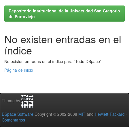
Repositorio Institucional de la Universidad San Gregorio
de Portoviejo
No existen entradas en el
índice
No existen entradas en el índice para "Todo DSpace".
Página de inicio
Theme by
DSpace Software
Copyright © 2002-2008
MIT
and
Hewlett-Packard
-
Comentarios