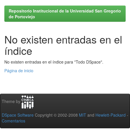
Repositorio Institucional de la Universidad San Gregorio
de Portoviejo
No existen entradas en el
índice
No existen entradas en el índice para "Todo DSpace".
Página de inicio
Theme by
DSpace Software
Copyright © 2002-2008
MIT
and
Hewlett-Packard
-
Comentarios