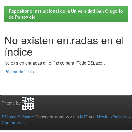
Repositorio Institucional de la Universidad San Gregorio
de Portoviejo
No existen entradas en el
índice
No existen entradas en el índice para "Todo DSpace".
Página de inicio
Theme by
DSpace Software
Copyright © 2002-2008
MIT
and
Hewlett-Packard
-
Comentarios