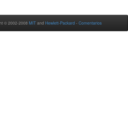
ht © 2002-2008
MIT
and
Hewlett-Packard
-
Comentarios